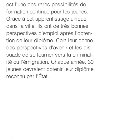
est l'une des rares pos­sibili­tés de
for­ma­tion con­tinue pour les jeu­nes.
Grâce à cet ap­pren­tis­sage uni­que
dans la ville, ils ont de très bon­nes
pers­pec­ti­ves d'em­ploi après l'obten­
tion de leur di­plôme. Cela leur donne
des per­spec­tives d'ave­nir et les dis­
sua­de de se tour­ner vers la cri­mi­nal­
ité ou l'émi­grat­ion. Cha­que année, 30
jeunes de­vrai­ent ob­tenir leur di­plôme
re­con­nu par l'État.