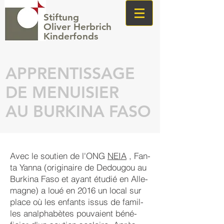
Stiftung
Oliver Herbrich
Kinderfonds
APPRENTISSAGE
DE MENUISIER
AU BURKINA FASO
Avec le soutien de l'ONG
NEIA
, Fan­
ta Yan­na (ori­gi­naire de De­dou­gou au
Bur­kina Fa­so et ayant étu­dié en Alle­
mag­ne) a loué en 2016 un lo­cal sur
pla­ce où les en­fants issus de fa­mil­
les an­alpha­bètes pou­vaient béné­