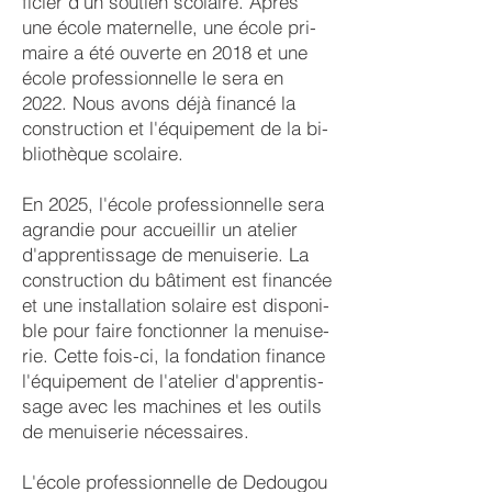
ficier d'un sou­tien sco­laire. Après
une école mater­nelle, une école pri­
maire a été ou­verte en 2018 et une
école pro­fes­sion­nelle le sera en
2022. Nous avons déjà fi­nan­cé la
con­struc­tion et l'équipe­ment de la bi­
blio­thè­que scolaire.
En 2025, l'école pro­fes­sion­nelle sera
agran­die pour ac­cueil­lir un atelier
d'ap­pren­tis­sage de me­nui­serie. La
con­struc­tion du bâti­ment est fin­ancée
et une in­stal­la­tion so­laire est dis­poni­
ble pour faire fon­ction­ner la menui­se­
rie. Cet­te fois-ci, la fon­da­tion finan­ce
l'équipe­ment de l'ate­lier d'ap­prent­is­
sage avec les ma­chi­nes et les outils
de menui­serie né­ces­saires.
L'école professionnelle de De­dou­gou