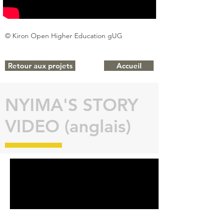
© Kiron Open Higher Education gUG
Retour aux projets
Accueil
NYIMA'S STORY
VIDEO (anglais)