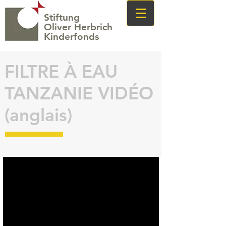
Stiftung
Oliver Herbrich
Kinderfonds
FILTRE À EAU
TANZANIE VIDÉO
(anglais)